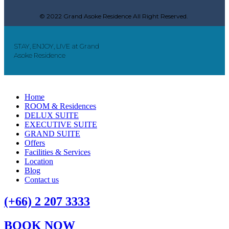
© 2022 Grand Asoke Residence All Right Reserved.
STAY, ENJOY, LIVE at Grand
Asoke Residence
Home
ROOM & Residences
DELUX SUITE
EXECUTIVE SUITE
GRAND SUITE
Offers
Facilities & Services
Location
Blog
Contact us
(+66) 2 207 3333
BOOK NOW