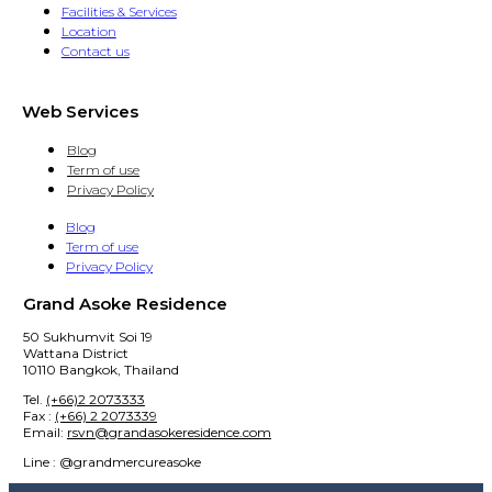
Facilities & Services
Location
Contact us
Web Services
Blog
Term of use
Privacy Policy
Blog
Term of use
Privacy Policy
Grand Asoke Residence
50 Sukhumvit Soi 19
Wattana District
10110 Bangkok, Thailand
Tel.
(+66)2 2073333
Fax :
(+66) 2 2073339
Email:
rsvn@grandasokeresidence.com
Line : @grandmercureasoke