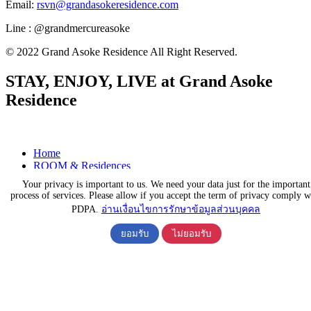
Email:
rsvn@grandasokeresidence.com
Line : @grandmercureasoke
© 2022 Grand Asoke Residence All Right Reserved.
STAY, ENJOY, LIVE at Grand Asoke
Residence
Home
ROOM & Residences
DELUX SUITE
Your privacy is important to us. We need your data just for the important
EXECUTIVE SUITE
process of services. Please allow if you accept the term of privacy comply w
GRAND SUITE
PDPA.
อ่านเงื่อนไขการรักษาข้อมูลส่วนบุคคล
Offers
Facilities & Services
ยอมรับ
ไม่ยอมรับ
Location
Blog
Contact us
(+66) 2 207 3333